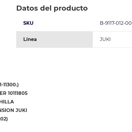
Datos del producto
SKU
B-9117-012-0
Línea
JUKI
-11300.)
R 10111805
HILLA
NSION JUKI
202)