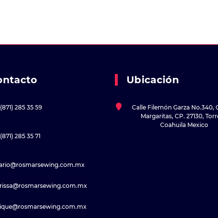
ontacto
Ubicación
(871) 285 35 59
Calle Filemón Garza No.340, 
Margaritas, CP. 27130, Tor
Coahuila Mexico
(871) 285 35 71
sario@rosmarsewing.com.mx
rissa@rosmarsewing.com.mx
rique@rosmarsewing.com.mx