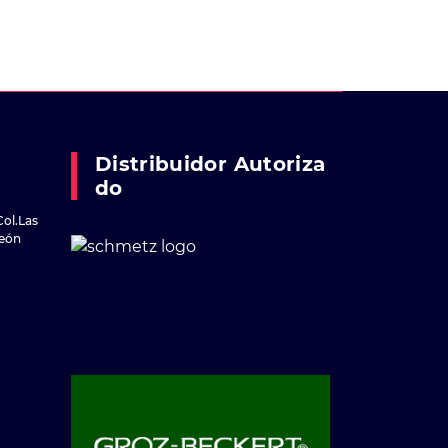
Distribuidor Autoriza
Do
Col.Las
reón