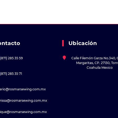
ontacto
Ubicación
(871) 285 35 59
Calle Filemón Garza No.340, 
Margaritas, CP. 27130, Tor
Coahuila Mexico
(871) 285 35 71
sario@rosmarsewing.com.mx
rissa@rosmarsewing.com.mx
rique@rosmarsewing.com.mx