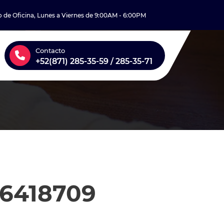
o de Oficina, Lunes a Viernes de 9:00AM - 6:00PM
Contacto
+52(871) 285-35-59 / 285-35-71
16418709