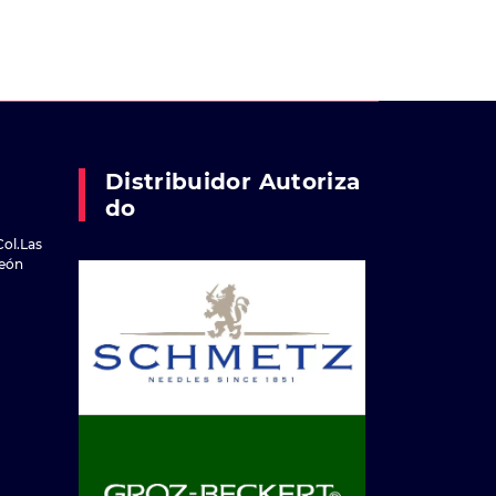
Distribuidor Autoriza
Do
Col.Las
reón