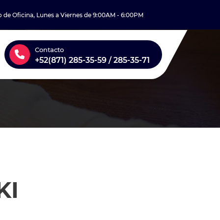
o de Oficina, Lunes a Viernes de 9:00AM - 6:00PM
Contacto
+52(871) 285-35-59 / 285-35-71
KI