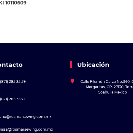
I 10110609
ontacto
Ubicación
(871) 285 35 59
Calle Filemón Garza No.340, 
Margaritas, CP. 27130, Tor
Coahuila Mexico
(871) 285 35 71
sario@rosmarsewing.com.mx
rissa@rosmarsewing.com.mx