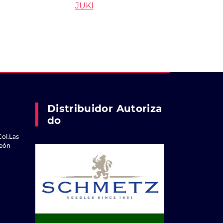
JUKI
Distribuidor Autoriza
Do
Col.Las
reón