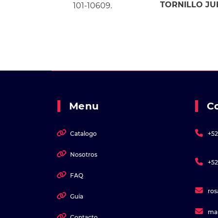
TORNILLO JUK
101-10609.
Menu
C
Catalogo
+52
Nosotros
+52
FAQ
ro
Guía
ma
Contacto