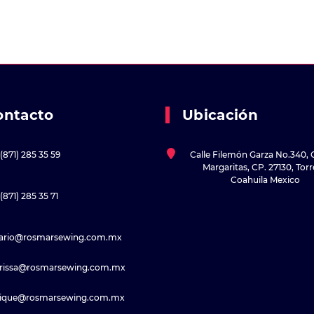
ontacto
Ubicación
(871) 285 35 59
Calle Filemón Garza No.340, 
Margaritas, CP. 27130, Tor
Coahuila Mexico
(871) 285 35 71
sario@rosmarsewing.com.mx
rissa@rosmarsewing.com.mx
rique@rosmarsewing.com.mx