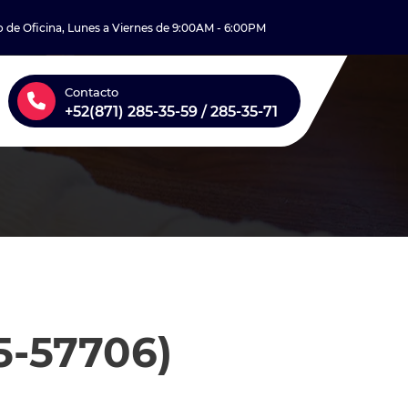
o de Oficina, Lunes a Viernes de 9:00AM - 6:00PM
Contacto
+52(871) 285-35-59 / 285-35-71
5-57706)