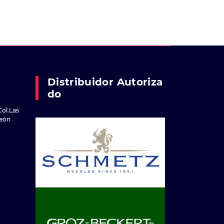
Distribuidor Autoriza
Do
Col.Las
reón