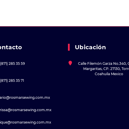
ontacto
Ubicación
(871) 285 35 59
Calle Filemón Garza No.340, 
Margaritas, CP. 27130, Tor
Coahuila Mexico
(871) 285 35 71
sario@rosmarsewing.com.mx
rissa@rosmarsewing.com.mx
rique@rosmarsewing.com.mx