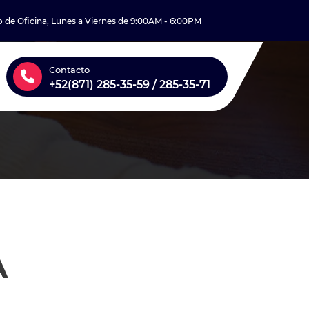
o de Oficina, Lunes a Viernes de 9:00AM - 6:00PM
Contacto
+52(871) 285-35-59 / 285-35-71
A