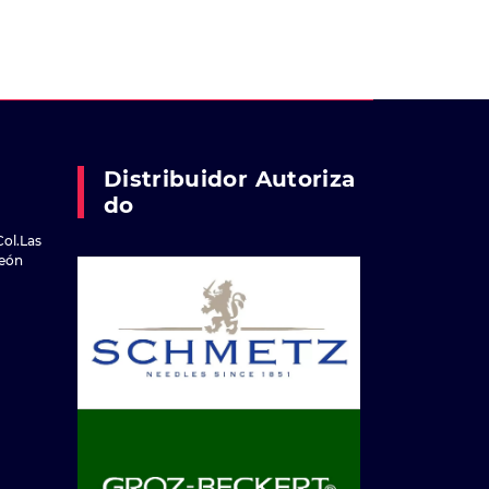
Distribuidor Autoriza
Do
Col.Las
reón