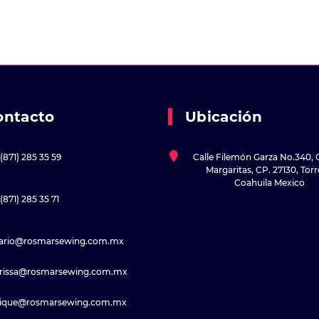
ontacto
Ubicación
(871) 285 35 59
Calle Filemón Garza No.340, 
Margaritas, CP. 27130, Tor
Coahuila Mexico
(871) 285 35 71
sario@rosmarsewing.com.mx
rissa@rosmarsewing.com.mx
rique@rosmarsewing.com.mx