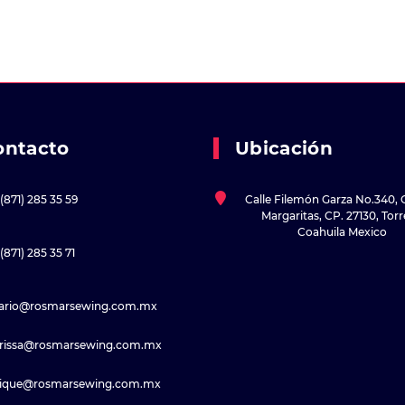
ontacto
Ubicación
(871) 285 35 59
Calle Filemón Garza No.340, 
Margaritas, CP. 27130, Tor
Coahuila Mexico
(871) 285 35 71
sario@rosmarsewing.com.mx
rissa@rosmarsewing.com.mx
rique@rosmarsewing.com.mx