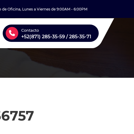
o de Oficina, Lunes a Viernes de 9:00AM - 6:00PM
Contacto
+52(871) 285-35-59 / 285-35-71
56757