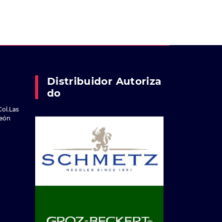
Distribuidor Autoriza
Do
Col.Las
reón