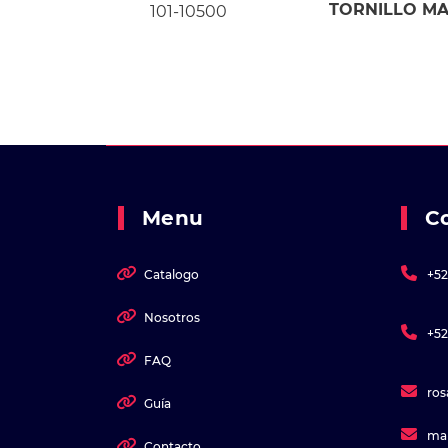
TORNILLO MA
101-10500
Menu
C
Catalogo
+52
Nosotros
+52
FAQ
ro
Guía
ma
Contacto