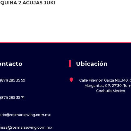
QUINA 2 AGUJAS JUKI
ontacto
Ubicación
(871) 285 35 59
Calle Filemón Garza No.340, 
Margaritas, CP. 27130, Tor
Coahuila Mexico
(871) 285 35 71
sario@rosmarsewing.com.mx
rissa@rosmarsewing.com.mx