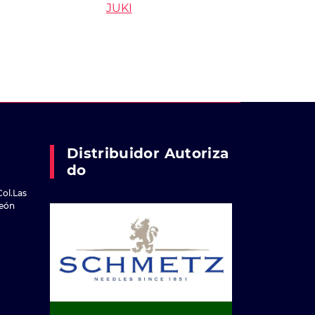
JUKI
Distribuidor Autoriza
Do
Col.Las
reón