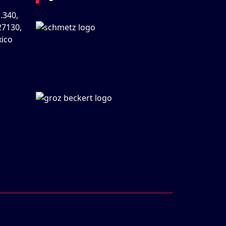
.340,
27130,
xico