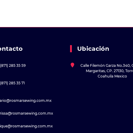
ontacto
Ubicación
(871) 285 35 59
Calle Filemón Garza No.340, 
Margaritas, CP. 27130, Tor
Coahuila Mexico
(871) 285 35 71
sario@rosmarsewing.com.mx
rissa@rosmarsewing.com.mx
rique@rosmarsewing.com.mx