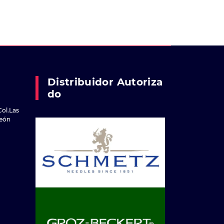
Distribuidor Autoriza
Do
Col.Las
reón