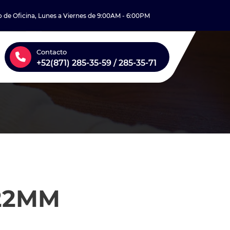
o de Oficina, Lunes a Viernes de 9:00AM - 6:00PM
Contacto
+52(871) 285-35-59 / 285-35-71
22MM