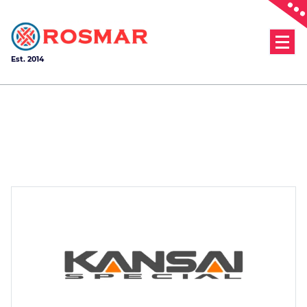
Skip
to
content
Est. 2014