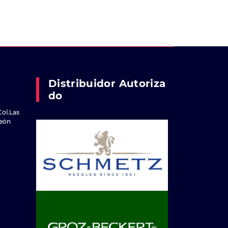
Distribuidor Autoriza
Do
Col.Las
reón