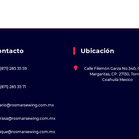
ontacto
Ubicación
(871) 285 35 59
Calle Filemón Garza No.340, 
Margaritas, CP. 27130, Tor
Coahuila Mexico
(871) 285 35 71
sario@rosmarsewing.com.mx
rissa@rosmarsewing.com.mx
rique@rosmarsewing.com.mx