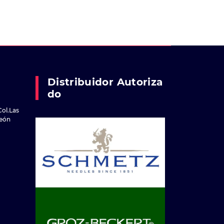
Distribuidor Autoriza
Do
Col.Las
reón