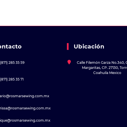
ontacto
Ubicación
(871) 285 35 59
Calle Filemón Garza No.340, 
Margaritas, CP. 27130, Tor
Coahuila Mexico
(871) 285 35 71
sario@rosmarsewing.com.mx
rissa@rosmarsewing.com.mx
rique@rosmarsewing.com.mx