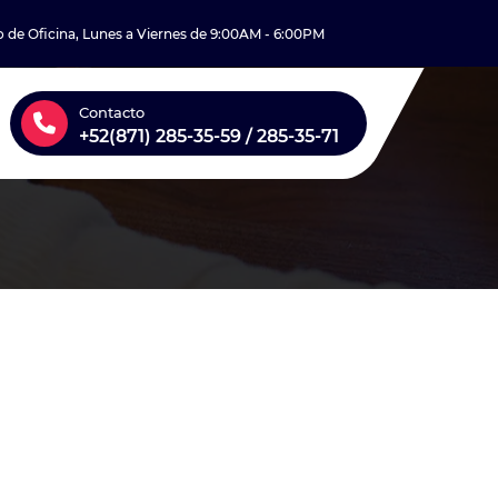
o de Oficina, Lunes a Viernes de 9:00AM - 6:00PM
Contacto
+52(871) 285-35-59 / 285-35-71