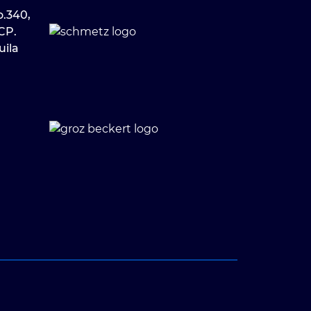
o.340,
CP.
uila