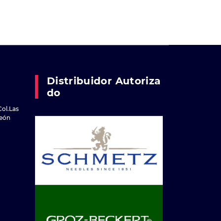
Distribuidor Autoriza
Do
Col.Las
reón