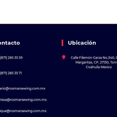
ontacto
Ubicación
(871) 285 35 59
Calle Filemón Garza No.340, 
Margaritas, CP. 27130, Tor
Coahuila Mexico
(871) 285 35 71
sario@rosmarsewing.com.mx
rissa@rosmarsewing.com.mx
rique@rosmarsewing.com.mx