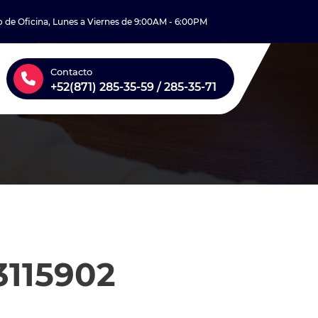
o de Oficina, Lunes a Viernes de 9:00AM - 6:00PM
Contacto
+52(871) 285-35-59 / 285-35-71
3115902