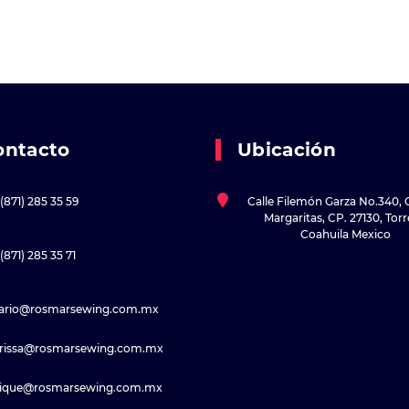
ontacto
Ubicación
(871) 285 35 59
Calle Filemón Garza No.340, 
Margaritas, CP. 27130, Tor
Coahuila Mexico
(871) 285 35 71
sario@rosmarsewing.com.mx
rissa@rosmarsewing.com.mx
rique@rosmarsewing.com.mx