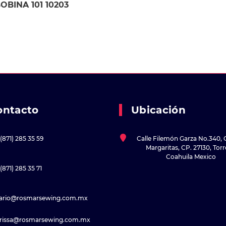
OBINA 101 10203
ontacto
Ubicación
(871) 285 35 59
Calle Filemón Garza No.340, 
Margaritas, CP. 27130, Tor
Coahuila Mexico
(871) 285 35 71
sario@rosmarsewing.com.mx
rissa@rosmarsewing.com.mx