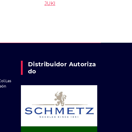
JUKI
Distribuidor Autoriza
Do
Col.Las
reón