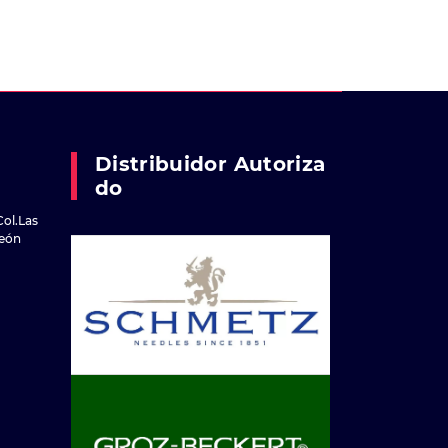
Distribuidor Autoriza
Do
Col.Las
reón