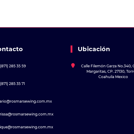
ontacto
Ubicación
(871) 285 35 59
Calle Filemón Garza No.340, 
Margaritas, CP. 27130, Tor
Coahuila Mexico
(871) 285 35 71
sario@rosmarsewing.com.mx
rissa@rosmarsewing.com.mx
rique@rosmarsewing.com.mx