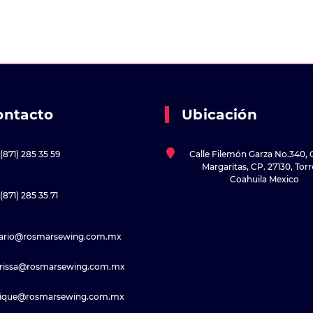
ontacto
Ubicación
(871) 285 35 59
Calle Filemón Garza No.340, 
Margaritas, CP. 27130, Tor
Coahuila Mexico
(871) 285 35 71
sario@rosmarsewing.com.mx
rissa@rosmarsewing.com.mx
rique@rosmarsewing.com.mx