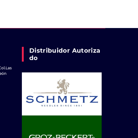
Distribuidor Autoriza
Do
Col.Las
reón