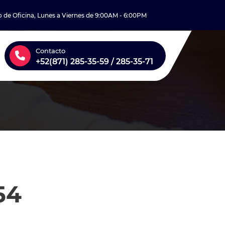
o de Oficina, Lunes a Viernes de 9:00AM - 6:00PM
Contacto
+52(871) 285-35-59 / 285-35-71
54