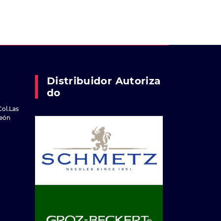
Distribuidor Autoriza
Do
Col.Las
reón