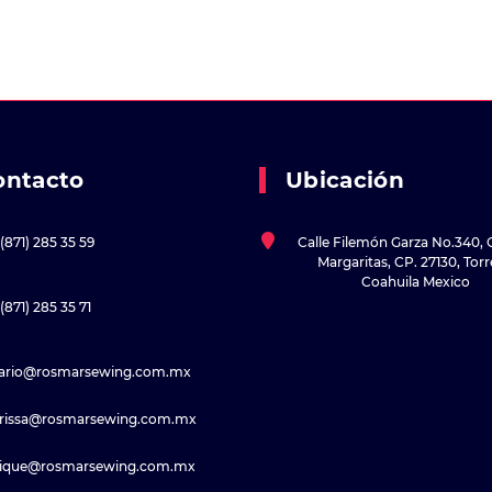
ontacto
Ubicación
(871) 285 35 59
Calle Filemón Garza No.340, 
Margaritas, CP. 27130, Tor
Coahuila Mexico
(871) 285 35 71
sario@rosmarsewing.com.mx
rissa@rosmarsewing.com.mx
rique@rosmarsewing.com.mx