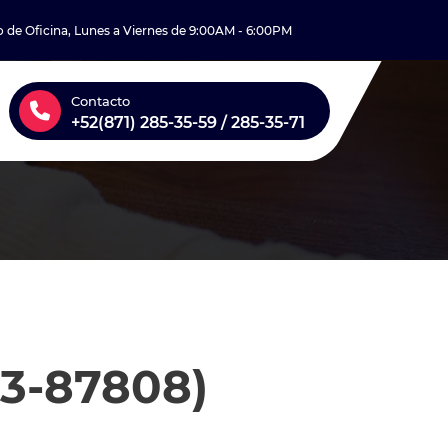
o de Oficina, Lunes a Viernes de 9:00AM - 6:00PM
Contacto
+52(871) 285-35-59 / 285-35-71
3-87808)