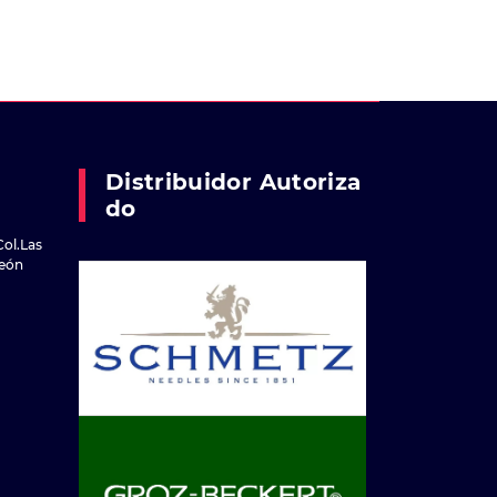
Distribuidor Autoriza
Do
Col.Las
reón