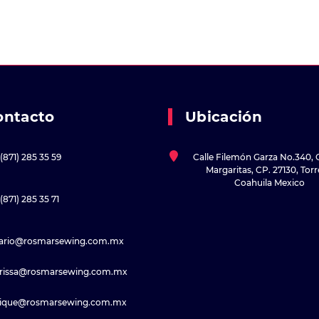
ontacto
Ubicación
(871) 285 35 59
Calle Filemón Garza No.340, 
Margaritas, CP. 27130, Tor
Coahuila Mexico
(871) 285 35 71
sario@rosmarsewing.com.mx
rissa@rosmarsewing.com.mx
rique@rosmarsewing.com.mx