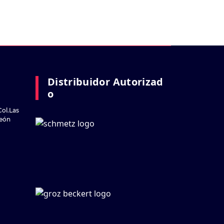
Distribuidor Autorizad
O
Col.Las
reón