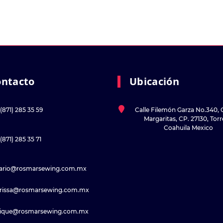
ontacto
Ubicación
(871) 285 35 59
Calle Filemón Garza No.340, 
Margaritas, CP. 27130, Tor
Coahuila Mexico
(871) 285 35 71
sario@rosmarsewing.com.mx
rissa@rosmarsewing.com.mx
rique@rosmarsewing.com.mx