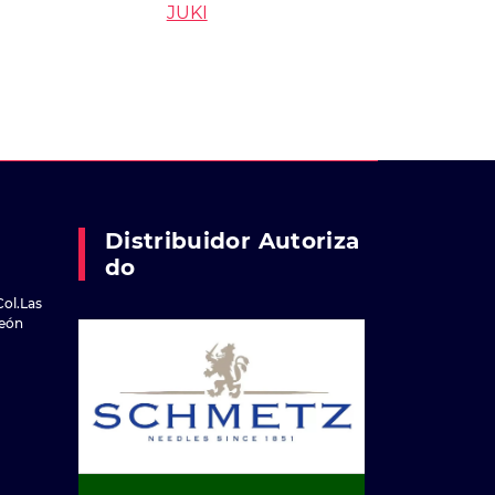
JUKI
Distribuidor Autoriza
Do
Col.Las
reón