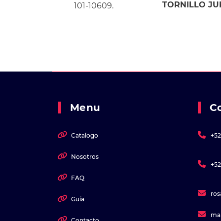
TORNILLO JUK
101-10609.
Menu
C
Catalogo
+52
Nosotros
+52
FAQ
ro
Guía
ma
Contacto