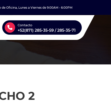
o de Oficina, Lunes a Viernes de 9:00AM - 6:00PM
Contacto
+52(871) 285-35-59 / 285-35-71
CHO 2