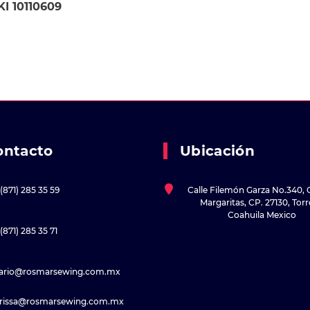
I 10110609
ontacto
Ubicación
(871) 285 35 59
Calle Filemón Garza No.340, 
Margaritas, CP. 27130, Tor
Coahuila Mexico
(871) 285 35 71
sario@rosmarsewing.com.mx
rissa@rosmarsewing.com.mx