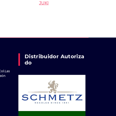
JUKI
Distribuidor Autoriza
Do
Col.Las
reón