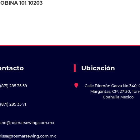
OBINA 101 10203
ontacto
Ubicación
(871) 285 35 59
Calle Filemón Garza No.340, 
Margaritas, CP. 27130, Tor
Coahuila Mexico
(871) 285 35 71
sario@rosmarsewing.com.mx
rissa@rosmarsewing.com.mx