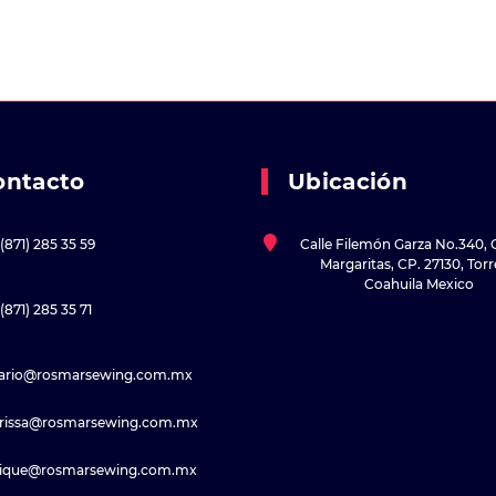
ontacto
Ubicación
(871) 285 35 59
Calle Filemón Garza No.340, 
Margaritas, CP. 27130, Tor
Coahuila Mexico
(871) 285 35 71
sario@rosmarsewing.com.mx
rissa@rosmarsewing.com.mx
rique@rosmarsewing.com.mx