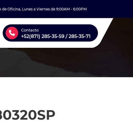
o de Oficina, Lunes a Viernes de 9:00AM - 6:00PM
Contacto
+52(871) 285-35-59 / 285-35-71
80320SP