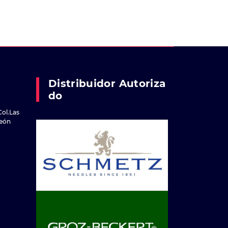
Distribuidor Autoriza
Do
Col.Las
reón