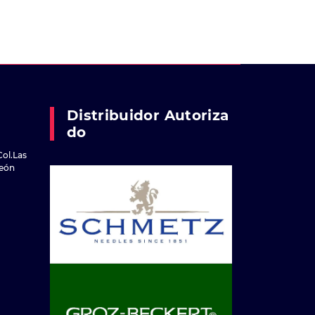
Distribuidor Autoriza
Do
Col.Las
reón