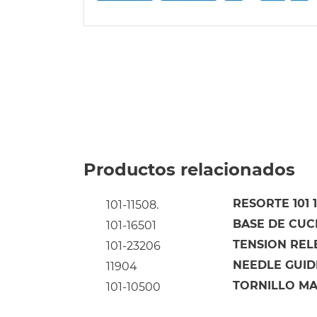
Productos relacionados
RESORTE 101 
101-11508.
BASE DE CUC
101-16501
TENSION RELE
101-23206
NEEDLE GUIDE
11904
TORNILLO MA
101-10500