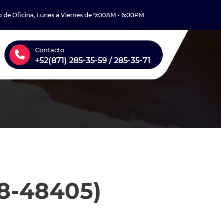
o de Oficina, Lunes a Viernes de 9:00AM - 6:00PM
Contacto
+52(871) 285-35-59 / 285-35-71
8-48405)