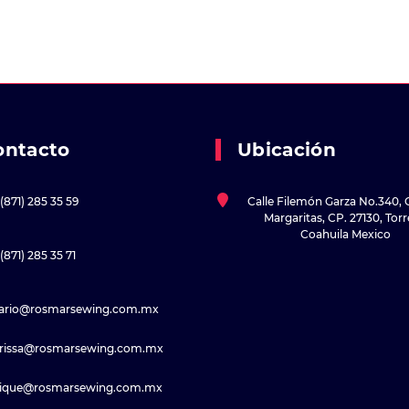
ontacto
Ubicación
(871) 285 35 59
Calle Filemón Garza No.340, 
Margaritas, CP. 27130, Tor
Coahuila Mexico
(871) 285 35 71
sario@rosmarsewing.com.mx
rissa@rosmarsewing.com.mx
rique@rosmarsewing.com.mx