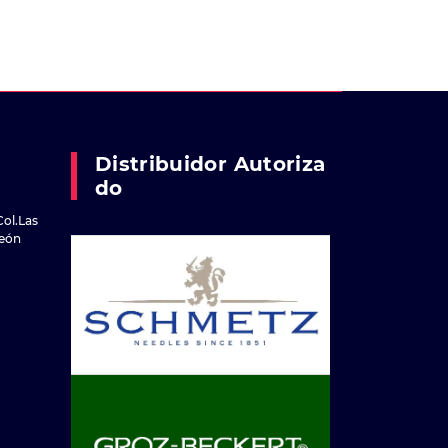
Distribuidor Autoriza
Do
Col.Las
reón