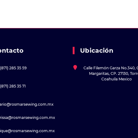
ontacto
Ubicación
(871) 285 35 59
Calle Filemón Garza No.340, 
Margaritas, CP. 27130, Tor
Coahuila Mexico
(871) 285 35 71
sario@rosmarsewing.com.mx
rissa@rosmarsewing.com.mx
rique@rosmarsewing.com.mx