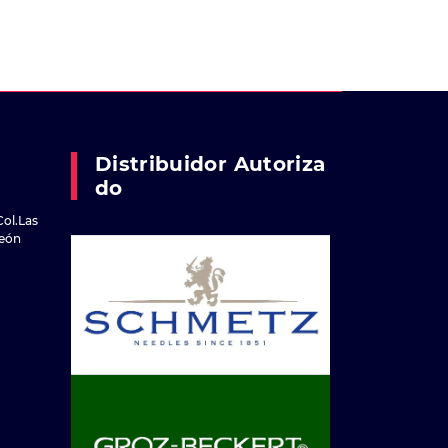
Distribuidor Autoriza
Do
Col.Las
reón