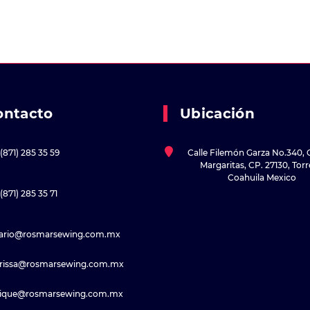
ontacto
Ubicación
(871) 285 35 59
Calle Filemón Garza No.340, 
Margaritas, CP. 27130, Tor
Coahuila Mexico
(871) 285 35 71
sario@rosmarsewing.com.mx
rissa@rosmarsewing.com.mx
rique@rosmarsewing.com.mx