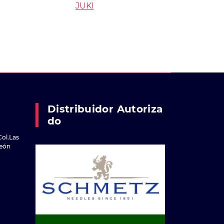
JUKI
Distribuidor Autoriza
Do
Col.Las
reón