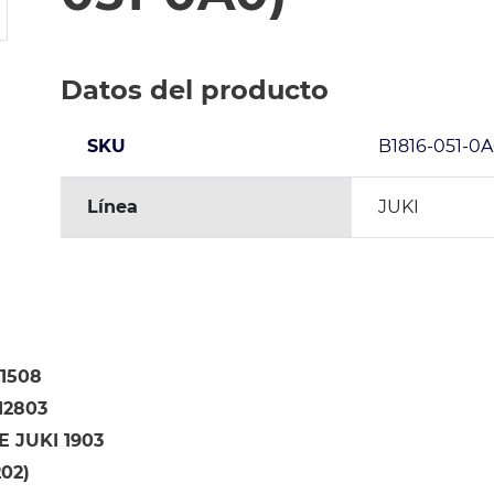
Datos del producto
SKU
B1816-051-0
Línea
JUKI
11508
12803
 JUKI 1903
202)