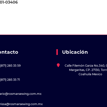
101-03406
ontacto
Ubicación
(871) 285 35 59
Calle Filemón Garza No.340, 
Margaritas, CP. 27130, Tor
Coahuila Mexico
(871) 285 35 71
sario@rosmarsewing.com.mx
rissa@rosmarsewing.com.mx