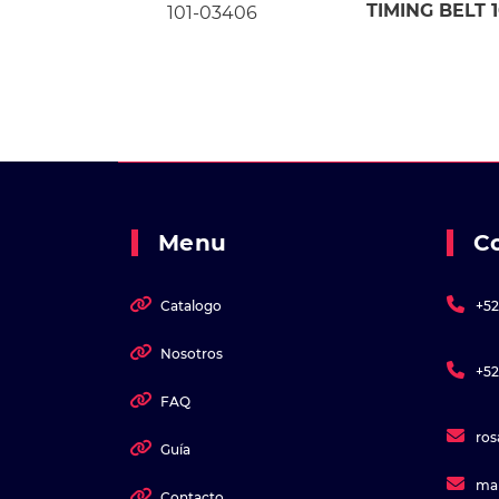
TIMING BELT 
101-03406
Menu
C
Catalogo
+52
Nosotros
+52
FAQ
ro
Guía
ma
Contacto