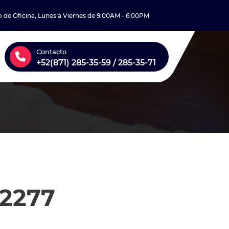
o de Oficina, Lunes a Viernes de 9:00AM - 6:00PM
Contacto
+52(871) 285-35-59 / 285-35-71
12277