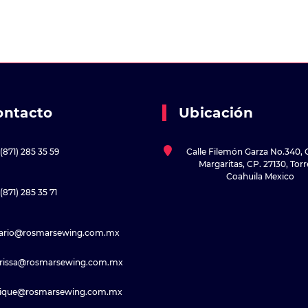
ontacto
Ubicación
(871) 285 35 59
Calle Filemón Garza No.340, 
Margaritas, CP. 27130, Tor
Coahuila Mexico
(871) 285 35 71
sario@rosmarsewing.com.mx
rissa@rosmarsewing.com.mx
rique@rosmarsewing.com.mx