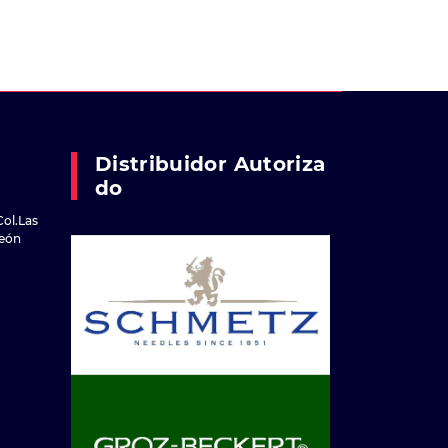
Distribuidor Autoriza
Do
Col.Las
reón