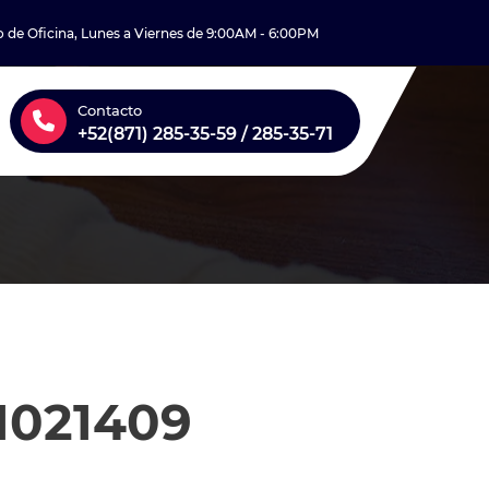
o de Oficina, Lunes a Viernes de 9:00AM - 6:00PM
Contacto
+52(871) 285-35-59 / 285-35-71
1021409