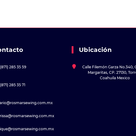
ontacto
Ubicación
(871) 285 35 59
Calle Filemón Garza No.340, 
Margaritas, CP. 27130, Tor
Coahuila Mexico
(871) 285 35 71
sario@rosmarsewing.com.mx
rissa@rosmarsewing.com.mx
rique@rosmarsewing.com.mx