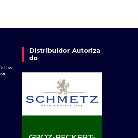
Distribuidor Autoriza
Do
Col.Las
reón